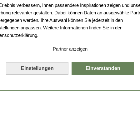
Da ist etwas schiefgelaufen.
 Erlebnis verbessern, Ihnen passendere Inspirationen zeigen und uns
bung relevanter gestalten. Dabei können Daten an ausgewählte Part
Leider ist ein technischer Fehler aufgetreten.
tergegeben werden. Ihre Auswahl können Sie jederzeit in den
Bitte laden Sie die Seite neu.
stellungen anpassen. Weitere Informationen finden Sie in der
enschutzerklärung.
Seite neu laden
Partner anzeigen
Einstellungen
Einverstanden