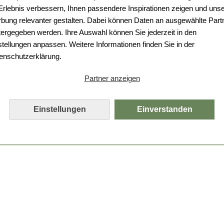
Da ist etwas schiefgelaufen.
 Erlebnis verbessern, Ihnen passendere Inspirationen zeigen und uns
bung relevanter gestalten. Dabei können Daten an ausgewählte Part
Leider ist ein technischer Fehler aufgetreten.
tergegeben werden. Ihre Auswahl können Sie jederzeit in den
Bitte laden Sie die Seite neu.
stellungen anpassen. Weitere Informationen finden Sie in der
enschutzerklärung.
Seite neu laden
Partner anzeigen
Einstellungen
Einverstanden