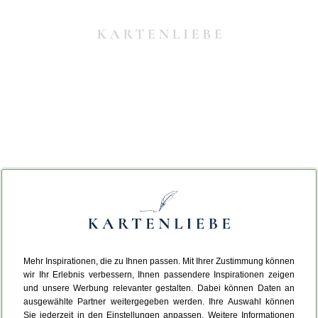
Mehr Inspirationen, die zu Ihnen passen. Mit Ihrer Zustimmung können
Da ist etwas schiefgelaufen.
wir Ihr Erlebnis verbessern, Ihnen passendere Inspirationen zeigen
und unsere Werbung relevanter gestalten. Dabei können Daten an
ausgewählte Partner weitergegeben werden. Ihre Auswahl können
Leider ist ein technischer Fehler aufgetreten.
Sie jederzeit in den Einstellungen anpassen. Weitere Informationen