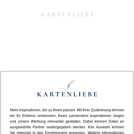
Mehr Inspirationen, die zu Ihnen passen. Mit Ihrer Zustimmung können
Da ist etwas schiefgelaufen.
wir Ihr Erlebnis verbessern, Ihnen passendere Inspirationen zeigen
und unsere Werbung relevanter gestalten. Dabei können Daten an
ausgewählte Partner weitergegeben werden. Ihre Auswahl können
Leider ist ein technischer Fehler aufgetreten.
Sie jederzeit in den Einstellungen anpassen. Weitere Informationen