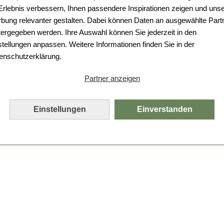
Da ist etwas schiefgelaufen.
 Erlebnis verbessern, Ihnen passendere Inspirationen zeigen und uns
bung relevanter gestalten. Dabei können Daten an ausgewählte Part
Leider ist ein technischer Fehler aufgetreten.
tergegeben werden. Ihre Auswahl können Sie jederzeit in den
Bitte laden Sie die Seite neu.
stellungen anpassen. Weitere Informationen finden Sie in der
enschutzerklärung.
Seite neu laden
Partner anzeigen
Einstellungen
Einverstanden