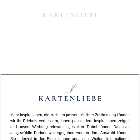
Mehr Inspirationen, die zu Ihnen passen. Mit Ihrer Zustimmung können
Da ist etwas schiefgelaufen.
wir Ihr Erlebnis verbessern, Ihnen passendere Inspirationen zeigen
und unsere Werbung relevanter gestalten. Dabei können Daten an
ausgewählte Partner weitergegeben werden. Ihre Auswahl können
Leider ist ein technischer Fehler aufgetreten.
Sie jederzeit in den Einstellungen anpassen. Weitere Informationen