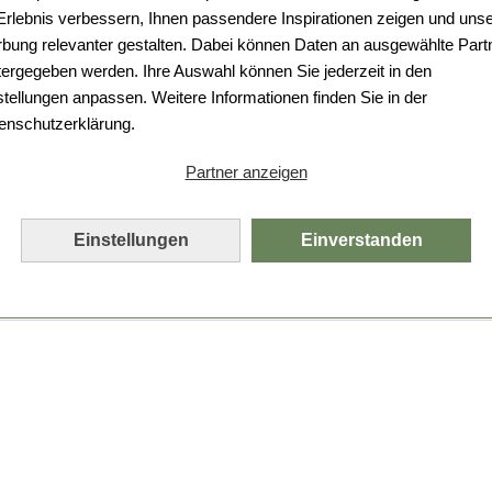
Da ist etwas schiefgelaufen.
 Erlebnis verbessern, Ihnen passendere Inspirationen zeigen und uns
bung relevanter gestalten. Dabei können Daten an ausgewählte Part
Leider ist ein technischer Fehler aufgetreten.
tergegeben werden. Ihre Auswahl können Sie jederzeit in den
Bitte laden Sie die Seite neu.
stellungen anpassen. Weitere Informationen finden Sie in der
enschutzerklärung.
Seite neu laden
Partner anzeigen
Einstellungen
Einverstanden