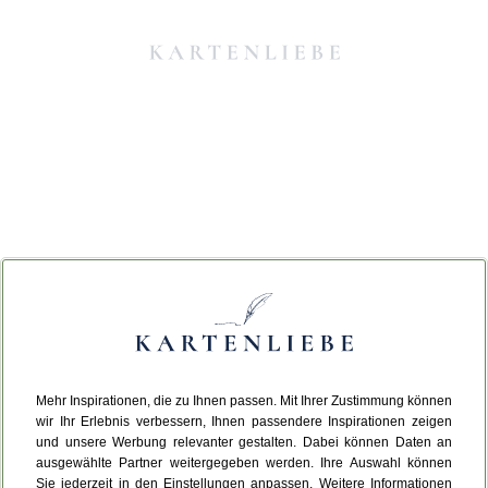
Mehr Inspirationen, die zu Ihnen passen. Mit Ihrer Zustimmung können
Da ist etwas schiefgelaufen.
wir Ihr Erlebnis verbessern, Ihnen passendere Inspirationen zeigen
und unsere Werbung relevanter gestalten. Dabei können Daten an
ausgewählte Partner weitergegeben werden. Ihre Auswahl können
Leider ist ein technischer Fehler aufgetreten.
Sie jederzeit in den Einstellungen anpassen. Weitere Informationen