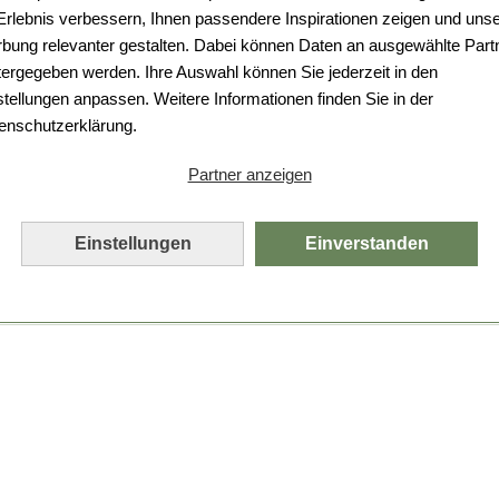
Da ist etwas schiefgelaufen.
 Erlebnis verbessern, Ihnen passendere Inspirationen zeigen und uns
bung relevanter gestalten. Dabei können Daten an ausgewählte Part
Leider ist ein technischer Fehler aufgetreten.
tergegeben werden. Ihre Auswahl können Sie jederzeit in den
Bitte laden Sie die Seite neu.
stellungen anpassen. Weitere Informationen finden Sie in der
enschutzerklärung.
Seite neu laden
Partner anzeigen
Einstellungen
Einverstanden