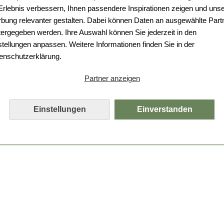
Da ist etwas schiefgelaufen.
 Erlebnis verbessern, Ihnen passendere Inspirationen zeigen und uns
bung relevanter gestalten. Dabei können Daten an ausgewählte Part
Leider ist ein technischer Fehler aufgetreten.
tergegeben werden. Ihre Auswahl können Sie jederzeit in den
Bitte laden Sie die Seite neu.
stellungen anpassen. Weitere Informationen finden Sie in der
enschutzerklärung.
Seite neu laden
Partner anzeigen
Einstellungen
Einverstanden