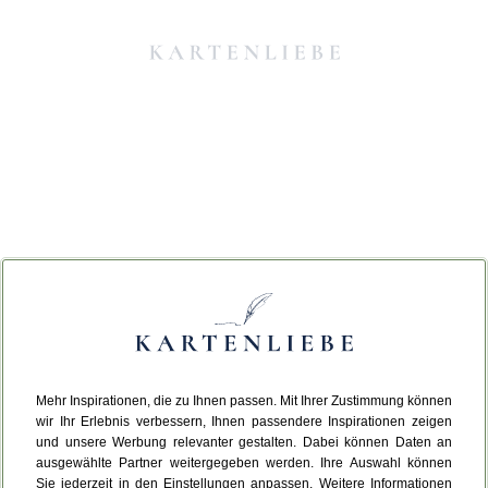
Mehr Inspirationen, die zu Ihnen passen. Mit Ihrer Zustimmung können
Da ist etwas schiefgelaufen.
wir Ihr Erlebnis verbessern, Ihnen passendere Inspirationen zeigen
und unsere Werbung relevanter gestalten. Dabei können Daten an
ausgewählte Partner weitergegeben werden. Ihre Auswahl können
Leider ist ein technischer Fehler aufgetreten.
Sie jederzeit in den Einstellungen anpassen. Weitere Informationen