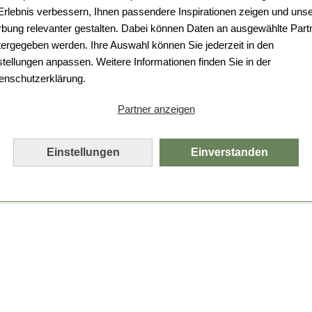
Da ist etwas schiefgelaufen.
 Erlebnis verbessern, Ihnen passendere Inspirationen zeigen und uns
bung relevanter gestalten. Dabei können Daten an ausgewählte Part
Leider ist ein technischer Fehler aufgetreten.
tergegeben werden. Ihre Auswahl können Sie jederzeit in den
Bitte laden Sie die Seite neu.
stellungen anpassen. Weitere Informationen finden Sie in der
enschutzerklärung.
Seite neu laden
Partner anzeigen
Einstellungen
Einverstanden