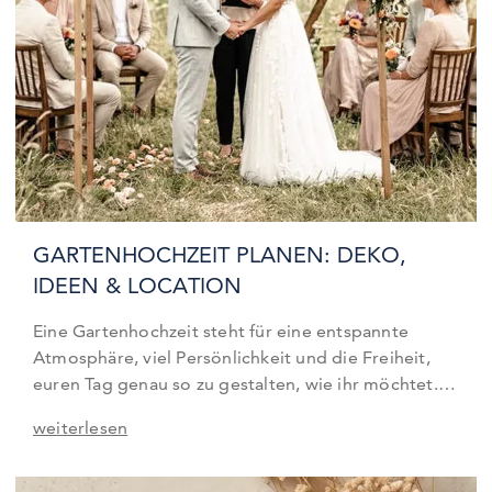
GARTENHOCHZEIT PLANEN: DEKO,
IDEEN & LOCATION
Eine Gartenhochzeit steht für eine entspannte
Atmosphäre, viel Persönlichkeit und die Freiheit,
euren Tag genau so zu gestalten, wie ihr möchtet.
Feiern im Grünen wirken oft lockerer als klassische
weiterlesen
Locations und bieten gleichzeitig unzählige
Möglichkeiten für individuelle Details. Damit euer
großer Tag genauso entspannt wird, wie ihr ihn