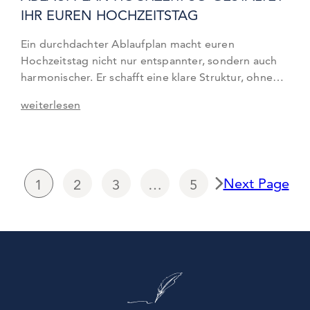
IHR EUREN HOCHZEITSTAG
Ein durchdachter Ablaufplan macht euren
Hochzeitstag nicht nur entspannter, sondern auch
harmonischer. Er schafft eine klare Struktur, ohne
euch die Spontanität zu nehmen – und sorgt dafür,
weiterlesen
dass ihr, eure Gäste und eure Dienstleister zu jedem
Zeitpunkt wissen, was als Nächstes geschieht. In
diesem Artikel zeigen wir euch, wie ein gelungener
Ablauf aussehen kann und…
Next Page
1
2
3
…
5