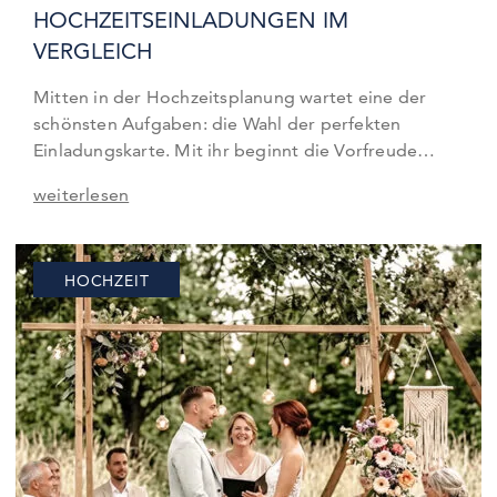
HOCHZEITSEINLADUNGEN IM
VERGLEICH
Mitten in der Hochzeitsplanung wartet eine der
schönsten Aufgaben: die Wahl der perfekten
Einladungskarte. Mit ihr beginnt die Vorfreude
eurer Gäste, und genau das soll sie ausstrahlen. Weil
weiterlesen
wir wissen, wie viel Herzblut in dieser Entscheidung
steckt, stellen wir euch in diesem Artikel die
schönsten Hochzeitseinladungen vor, zeigen euch
HOCHZEIT
die beliebtesten Formate und erklären euch,…