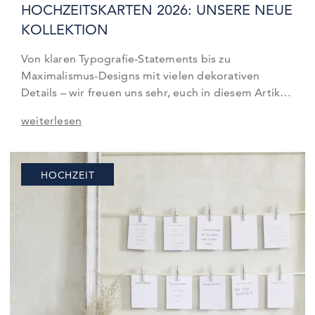
HOCHZEITSKARTEN 2026: UNSERE NEUE
KOLLEKTION
Von klaren Typografie-Statements bis zu
Maximalismus-Designs mit vielen dekorativen
Details – wir freuen uns sehr, euch in diesem Artikel
unsere neue Hochzeitskollektion 2026 vorzustellen.
weiterlesen
Unser Kreativteam hat mit viel Herzblut in den
letzten Wochen und Monaten an neuen Layouts,
Farbwelten und Designvorlagen gearbeitet, damit
HOCHZEIT
ihr eure Hochzeit so modern, persönlich und stilvoll
wie möglich gestalten könnt.…