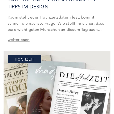
TIPPS IM DESIGN
Kaum steht euer Hochzeitsdatum fest, kommt
schnell die nächste Frage: Wie stellt ihr sicher, dass
eure wichtigsten Menschen an diesem Tag auch
wirklich Zeit haben? Genau dafür sind Save-the-
weiterlesen
Date Karten gedacht. In diesem Artikel erfahrt ihr,
wann ihr sie verschicken solltet, welche
Informationen wirklich wichtig sind und wie ihr sie
HOCHZEIT
passend zu eurem Stil gestaltet.…