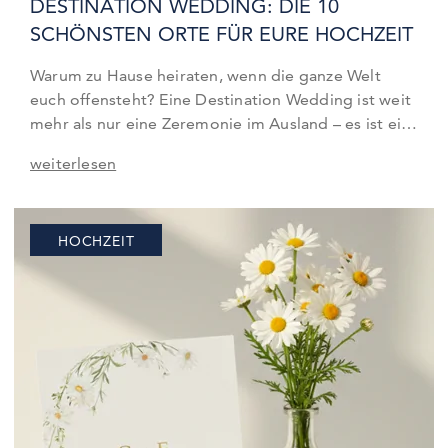
DESTINATION WEDDING: DIE 10
5€ geschenkt für
Karten & mehr
SCHÖNSTEN ORTE FÜR EURE HOCHZEIT
Warum zu Hause heiraten, wenn die ganze Welt
Jetzt zum Newsletter anmelden und 5€ auf Karten &
euch offensteht? Eine Destination Wedding ist weit
Fotoprodukte erhalten!
mehr als nur eine Zeremonie im Ausland – es ist ein
Abenteuer für euch als Paar und eure engsten
weiterlesen
Herzensmenschen. Ob nur zu zweit als Elopement
oder als mehrtägiges Fest mit Familie und
Freunden: Ihr verbindet den emotionalsten Tag
HOCHZEIT
eures…
Wichtig: Bitte bestätigen Sie Ihre Anmeldung über den Link in Ihrer E-
Mail. Direkt im Anschluss erhalten Sie Ihren Gutschein.