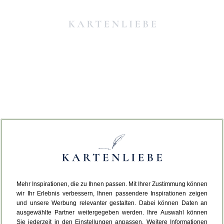
Mehr Inspirationen, die zu Ihnen passen. Mit Ihrer Zustimmung können
Da ist etwas schiefgelaufen.
wir Ihr Erlebnis verbessern, Ihnen passendere Inspirationen zeigen
und unsere Werbung relevanter gestalten. Dabei können Daten an
ausgewählte Partner weitergegeben werden. Ihre Auswahl können
Leider ist ein technischer Fehler aufgetreten.
Sie jederzeit in den Einstellungen anpassen. Weitere Informationen