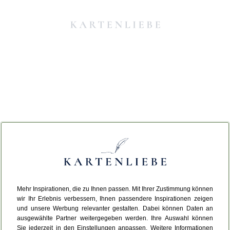
Mehr Inspirationen, die zu Ihnen passen. Mit Ihrer Zustimmung können
Da ist etwas schiefgelaufen.
wir Ihr Erlebnis verbessern, Ihnen passendere Inspirationen zeigen
und unsere Werbung relevanter gestalten. Dabei können Daten an
ausgewählte Partner weitergegeben werden. Ihre Auswahl können
Leider ist ein technischer Fehler aufgetreten.
Sie jederzeit in den Einstellungen anpassen. Weitere Informationen