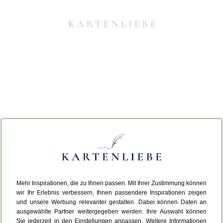
Mehr Inspirationen, die zu Ihnen passen. Mit Ihrer Zustimmung können
Da ist etwas schiefgelaufen.
wir Ihr Erlebnis verbessern, Ihnen passendere Inspirationen zeigen
und unsere Werbung relevanter gestalten. Dabei können Daten an
ausgewählte Partner weitergegeben werden. Ihre Auswahl können
Leider ist ein technischer Fehler aufgetreten.
Sie jederzeit in den Einstellungen anpassen. Weitere Informationen