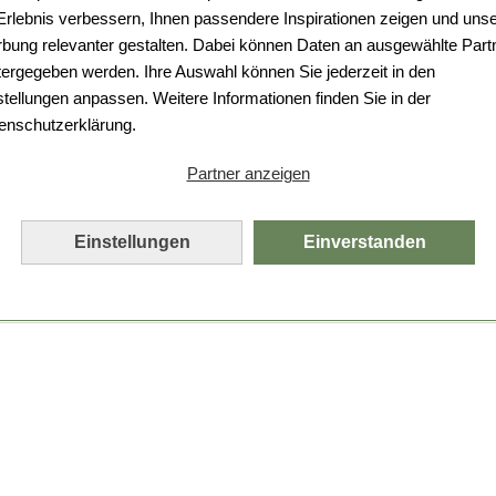
Da ist etwas schiefgelaufen.
 Erlebnis verbessern, Ihnen passendere Inspirationen zeigen und uns
bung relevanter gestalten. Dabei können Daten an ausgewählte Part
Leider ist ein technischer Fehler aufgetreten.
tergegeben werden. Ihre Auswahl können Sie jederzeit in den
Bitte laden Sie die Seite neu.
stellungen anpassen. Weitere Informationen finden Sie in der
enschutzerklärung.
Seite neu laden
Partner anzeigen
Einstellungen
Einverstanden