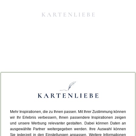
Mehr Inspirationen, die zu Ihnen passen. Mit Ihrer Zustimmung können
Da ist etwas schiefgelaufen.
wir Ihr Erlebnis verbessern, Ihnen passendere Inspirationen zeigen
und unsere Werbung relevanter gestalten. Dabei können Daten an
ausgewählte Partner weitergegeben werden. Ihre Auswahl können
Leider ist ein technischer Fehler aufgetreten.
Sie jederzeit in den Einstellungen anpassen. Weitere Informationen