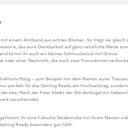
g
:
mit einem Armband aus echten Blumen. So trägt sie gleich 
ssoire, das eure Dankbarkeit auf ganz natürliche Weise zu
nd könnt ihr auch ein kleines Schmuckstück mit Gravur
ial oder einer Nachricht, die euch zwei Freundinnen verbinde
Drahtschriftzug – zum Beispiel mit dem Namen eurer Trauzeu
t nur perfekt für das Getting Ready am Hochzeitstag, sonder
rderobe. Nach der Feier bleibt der Kleiderbügel ein liebevol
hrank verschwindet.
5€ geschenkt für
Karten & mehr
ügel könnt ihr eine hübsche Seidenrobe mit ihrem Namen od
Jetzt zum Newsletter anmelden und 5€ auf Karten &
Getting Ready besonders gut fühlt.
Fotoprodukte erhalten!