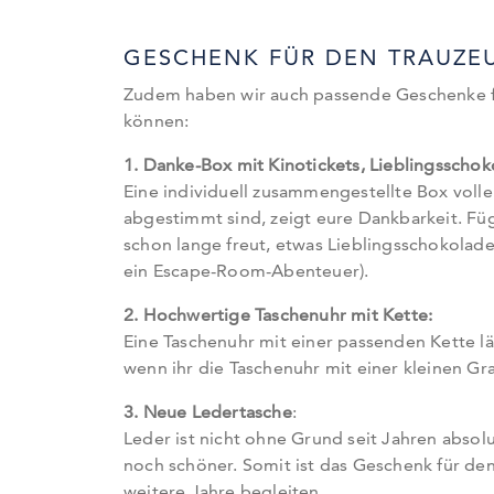
GESCHENK FÜR DEN TRAUZE
Zudem haben wir auch passende Geschenke fü
können:
1. Danke-Box mit Kinotickets, Lieblingsscho
Eine individuell zusammengestellte Box voll
abgestimmt sind, zeigt eure Dankbarkeit. Fügt
schon lange freut, etwas Lieblingsschokolad
ein Escape-Room-Abenteuer).
2. Hochwertige Taschenuhr mit Kette:
Eine Taschenuhr mit einer passenden Kette lä
wenn ihr die Taschenuhr mit einer kleinen G
3. Neue Ledertasche
:
Leder ist nicht ohne Grund seit Jahren absolut
noch schöner. Somit ist das Geschenk für den
weitere Jahre begleiten.