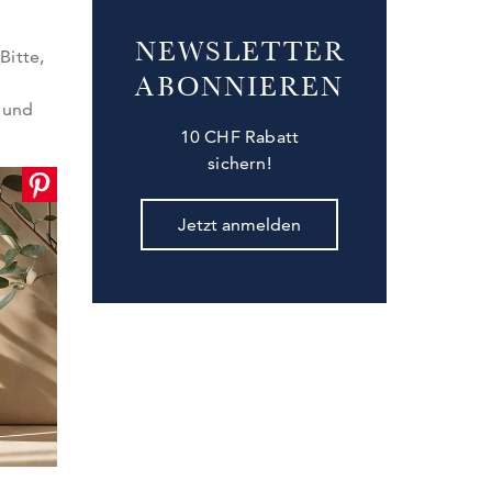
NEWSLETTER
Bitte,
ABONNIEREN
 und
10 CHF Rabatt
sichern!
Jetzt anmelden
nschluss