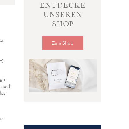
ENTDECKE
UNSEREN
SHOP
zu
Zum Shop
m
t).
gin
n auch
les
er