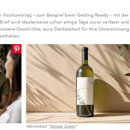
 Hochzeitstag – zum Beispiel beim Getting Ready – mit der 
rief wird idealerweise schon einige Tage zuvor verfasst und
einsame Geschichte, eure Dankbarkeit für ihre Unterstützung
esthalten.
: Bitte bestätigen Sie Ihre Anmeldung über den Link in Ihrer E-Mail. Direkt im A
erhalten Sie Ihren Gutschein.
Weinetikett “
Simple Green
”