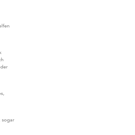
elfen
k
ch
oder
s,
t sogar