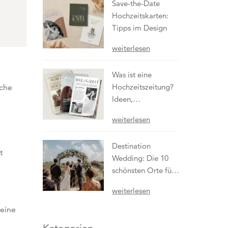
Save-the-Date
Hochzeitskarten:
Tipps im Design
weiterlesen
Was ist eine
Hochzeitszeitung?
iche
Ideen,
Einsatzmöglichkeiten
weiterlesen
& Tipps zur
Gestaltung
Destination
t
Wedding: Die 10
schönsten Orte für
eure Hochzeit
weiterlesen
leine