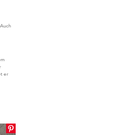
 Auch
nem
r
t er