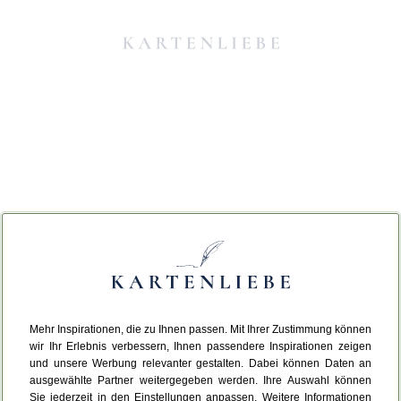
Mehr Inspirationen, die zu Ihnen passen. Mit Ihrer Zustimmung können
Da ist etwas schiefgelaufen.
wir Ihr Erlebnis verbessern, Ihnen passendere Inspirationen zeigen
und unsere Werbung relevanter gestalten. Dabei können Daten an
ausgewählte Partner weitergegeben werden. Ihre Auswahl können
Leider ist ein technischer Fehler aufgetreten.
Sie jederzeit in den Einstellungen anpassen. Weitere Informationen