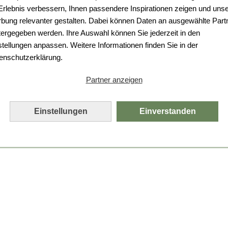
Da ist etwas schiefgelaufen.
 Erlebnis verbessern, Ihnen passendere Inspirationen zeigen und uns
bung relevanter gestalten. Dabei können Daten an ausgewählte Part
Leider ist ein technischer Fehler aufgetreten.
tergegeben werden. Ihre Auswahl können Sie jederzeit in den
Bitte laden Sie die Seite neu.
stellungen anpassen. Weitere Informationen finden Sie in der
enschutzerklärung.
Seite neu laden
Partner anzeigen
Einstellungen
Einverstanden