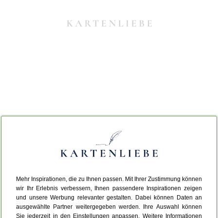
Mehr Inspirationen, die zu Ihnen passen. Mit Ihrer Zustimmung können
Da ist etwas schiefgelaufen.
wir Ihr Erlebnis verbessern, Ihnen passendere Inspirationen zeigen
und unsere Werbung relevanter gestalten. Dabei können Daten an
ausgewählte Partner weitergegeben werden. Ihre Auswahl können
Leider ist ein technischer Fehler aufgetreten.
Sie jederzeit in den Einstellungen anpassen. Weitere Informationen