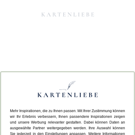
Mehr Inspirationen, die zu Ihnen passen. Mit Ihrer Zustimmung können
Da ist etwas schiefgelaufen.
wir Ihr Erlebnis verbessern, Ihnen passendere Inspirationen zeigen
und unsere Werbung relevanter gestalten. Dabei können Daten an
ausgewählte Partner weitergegeben werden. Ihre Auswahl können
Leider ist ein technischer Fehler aufgetreten.
Sie jederzeit in den Einstellungen anpassen. Weitere Informationen