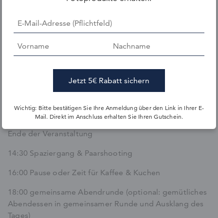
familiär gestalten möchten. Die intime Atmosphäre
schafft viel Raum für persönliche Gespräche und
natürliche Erinnerungen.
09:00 Getting Ready
11:00 Standesamt
11:30 Gratulation (ggf. kleiner Sektempfang organisiert
durch trauzeugen + Gruppenfotos)
Wichtig: Bitte bestätigen Sie Ihre Anmeldung über den Link in Ihrer E-
Mail. Direkt im Anschluss erhalten Sie Ihren Gutschein.
12:30 Mittagessen im kleinen Kreis, optional auch als
Ende der Veranstaltung
14:30 Spaziergang & Paarshooting
16:00 Pause oder Zeit für Kaffee & Kuchen
18:00 gemeinsame Abendrunde (optional: gemütliches
Abendessen in gemeinsamer Runde und Ausklang des
Tages)