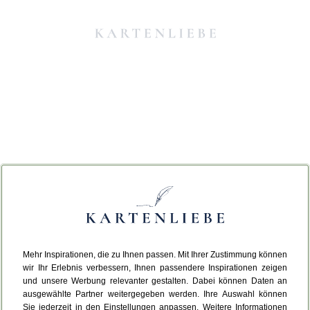
Mehr Inspirationen, die zu Ihnen passen. Mit Ihrer Zustimmung können
Da ist etwas schiefgelaufen.
wir Ihr Erlebnis verbessern, Ihnen passendere Inspirationen zeigen
und unsere Werbung relevanter gestalten. Dabei können Daten an
ausgewählte Partner weitergegeben werden. Ihre Auswahl können
Leider ist ein technischer Fehler aufgetreten.
Sie jederzeit in den Einstellungen anpassen. Weitere Informationen