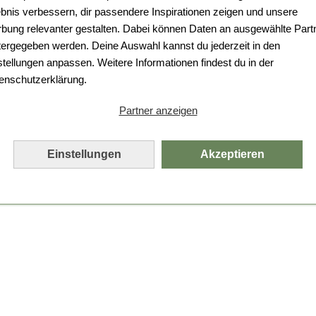
Da ist etwas schiefgelaufen.
ebnis verbessern, dir passendere Inspirationen zeigen und unsere
bung relevanter gestalten. Dabei können Daten an ausgewählte Part
Leider ist ein technischer Fehler aufgetreten.
tergegeben werden. Deine Auswahl kannst du jederzeit in den
Bitte laden Sie die Seite neu.
stellungen anpassen. Weitere Informationen findest du in der
enschutzerklärung.
Seite neu laden
Partner anzeigen
Einstellungen
Akzeptieren