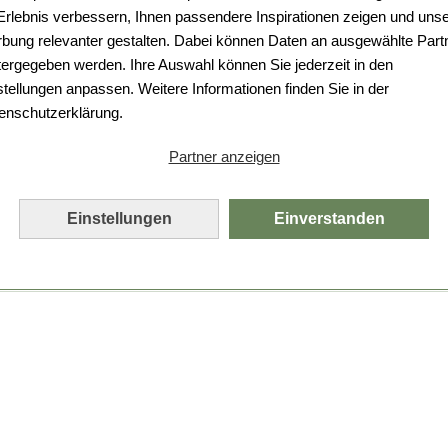
Da ist etwas schiefgelaufen.
 Erlebnis verbessern, Ihnen passendere Inspirationen zeigen und uns
bung relevanter gestalten. Dabei können Daten an ausgewählte Part
Leider ist ein technischer Fehler aufgetreten.
tergegeben werden. Ihre Auswahl können Sie jederzeit in den
Bitte laden Sie die Seite neu.
stellungen anpassen. Weitere Informationen finden Sie in der
enschutzerklärung.
Seite neu laden
Partner anzeigen
Einstellungen
Einverstanden