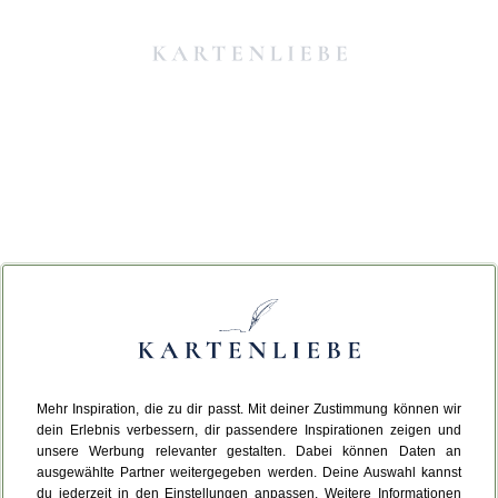
Mehr Inspiration, die zu dir passt. Mit deiner Zustimmung können wir
Da ist etwas schiefgelaufen.
dein Erlebnis verbessern, dir passendere Inspirationen zeigen und
unsere Werbung relevanter gestalten. Dabei können Daten an
ausgewählte Partner weitergegeben werden. Deine Auswahl kannst
Leider ist ein technischer Fehler aufgetreten.
du jederzeit in den Einstellungen anpassen. Weitere Informationen