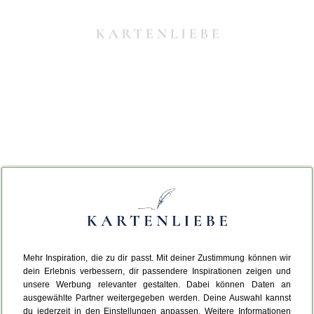
Mehr Inspiration, die zu dir passt. Mit deiner Zustimmung können wir
Da ist etwas schiefgelaufen.
dein Erlebnis verbessern, dir passendere Inspirationen zeigen und
unsere Werbung relevanter gestalten. Dabei können Daten an
ausgewählte Partner weitergegeben werden. Deine Auswahl kannst
Leider ist ein technischer Fehler aufgetreten.
du jederzeit in den Einstellungen anpassen. Weitere Informationen