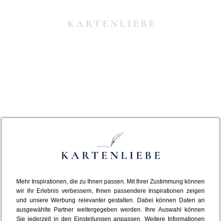
Mehr Inspirationen, die zu Ihnen passen. Mit Ihrer Zustimmung können
Da ist etwas schiefgelaufen.
wir Ihr Erlebnis verbessern, Ihnen passendere Inspirationen zeigen
und unsere Werbung relevanter gestalten. Dabei können Daten an
ausgewählte Partner weitergegeben werden. Ihre Auswahl können
Leider ist ein technischer Fehler aufgetreten.
Sie jederzeit in den Einstellungen anpassen. Weitere Informationen